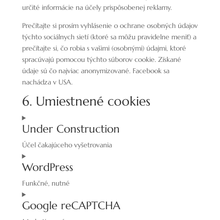
určité informácie na účely prispôsobenej reklamy.
Prečítajte si prosím vyhlásenie o ochrane osobných údajov
týchto sociálnych sietí (ktoré sa môžu pravidelne meniť) a
prečítajte si, čo robia s vašimi (osobnými) údajmi, ktoré
spracúvajú pomocou týchto súborov cookie. Získané
údaje sú čo najviac anonymizované. Facebook sa
nachádza v USA.
6. Umiestnené cookies
Under Construction
Účel čakajúceho vyšetrovania
Consent
WordPress
to
service
Funkčné, nutné
under-
Consent
construction
Google reCAPTCHA
to
service