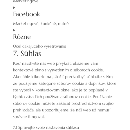
Marketingové
wordpress
Consent
Facebook
to
service
Marketingové, Funkčné, nutné
google-
Consent
recaptcha
Rôzne
to
service
Účel čakajúceho vyšetrovania
facebook
7. Súhlas
Consent
to
Keď navštívite náš web prvýkrát, ukážeme vám
service
kontextové okno s vysvetlením o súboroch cookie.
rôzne
Akonáhle kliknete na „Uložiť predvoľby“, súhlasíte s tým,
že použijeme kategórie súborov cookie a doplnkov, ktoré
ste vybrali v kontextovom okne, ako je to popísané v
týchto zásadách používania súborov cookie. Používanie
súborov cookie môžete zakázať prostredníctvom svojho
prehliadača, ale upozorňujeme, že náš web už nemusí
správne fungovať.
7.1 Spravujte svoje nastavenia súhlasu