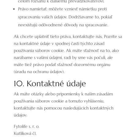
celom rozsahu k ďalšiemu prevádzkovateľovi.
Právo namietať: môžete vzniesť námietku proti
spracovaniu vašich údajov. Dodržiavame to, pokiaľ
neexistujú odôvodnené dôvody na spracovanie.
Ak chcete uplatniť tieto práva, kontaktujte nás. Pozrite sa
na kontaktné údaje v spodnej časti týchto zásad
používania súborov cookie. Ak máte sťažnosť na to, ako
narábame s vašimi údajmi, radi by sme vás počuli, ale
máte tiež právo podať sťažnosť dozornému orgánu
(úradu na ochranu údajov).
10. Kontaktné údaje
Ak máte otázky alebo pripomienky k našim zásadám
používania súborov cookie a tomuto vyhláseniu,
kontaktujte nás pomocou nasledujúcich kontaktných
údajov:
Fytolife s. r. o.
Kutlíková č1.