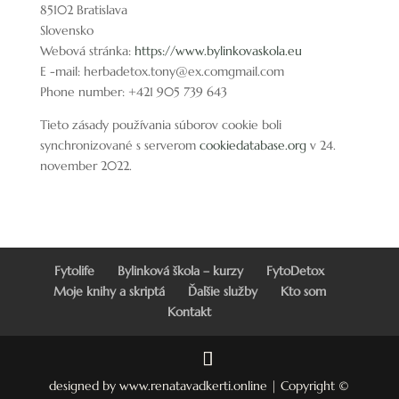
85102 Bratislava
Slovensko
Webová stránka:
https://www.bylinkovaskola.eu
E -mail:
herbadetox.tony@
ex.com
gmail.com
Phone number: +421 905 739 643
Tieto zásady používania súborov cookie boli
synchronizované s serverom
cookiedatabase.org
v 24.
november 2022.
Fytolife
Bylinková škola – kurzy
FytoDetox
Moje knihy a skriptá
Ďalšie služby
Kto som
Kontakt
designed by www.renatavadkerti.online | Copyright ©