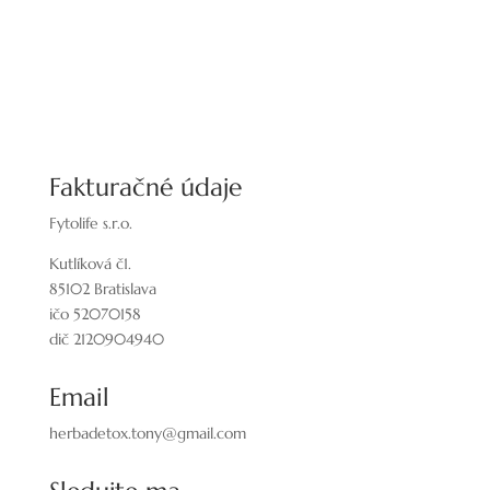
Fakturačné údaje
Fytolife s.r.o.
Kutlíková č1.
85102 Bratislava
ičo 52070158
dič 2120904940
Email
herbadetox.tony@gmail.com